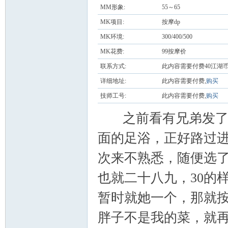
MM形象:
55～65
MK项目:
按摩dp
MK环境:
300/400/500
MK花费:
99按摩价
联系方式:
此内容需要付费40江湖币
详细地址:
此内容需要付费,
购买
湖
技师工号:
此内容需要付费,
购买
之前看有兄弟发了
面的足浴，正好路过
次来不熟悉，随便选了
也就二十八九，30的
论
暂时就她一个，那就
胖子不是我的菜，就再没