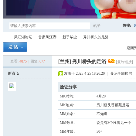
热搜:
帖子
搜
凤江湖论坛
甘肃凤江湖
新手毕业
秀川桥头的足浴
返回
索
[兰州]
秀川桥头的足浴
查看:
4875
|
回复:
677
[复制链接]
凤
»
›
›
›
新点飞
发表于 2025-4-25 18:26:20
|
显示全部楼层
验证分享
MK时间:
4月20
MK地点:
秀川桥头尊麟苑足浴
MM姓名:
不知道
MM数量:
说是有3个只看见一个
江
MM年龄:
30+