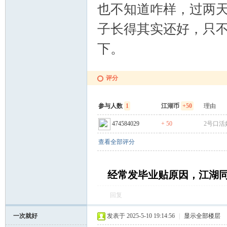
也不知道咋样，过两
子长得其实还好，只
下。
坛
评分
参与人数
1
江湖币
+50
理由
474584029
+ 50
2号口活
查看全部评分
经常发毕业贴原因，江湖
回复
一次就好
发表于 2025-5-10 19:14:56
|
显示全部楼层