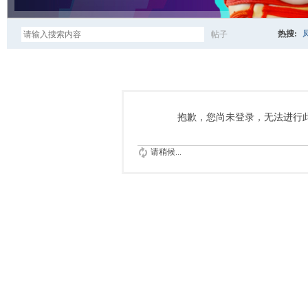
热搜:
帖子
搜
索
抱歉，您尚未登录，无法进行
请稍候...