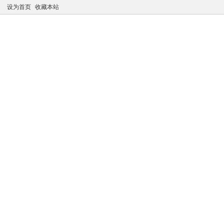
设为首页
收藏本站
凤江湖论坛
推广注册
购买VIP
VIP专属资源
最新
公告：老会员点击