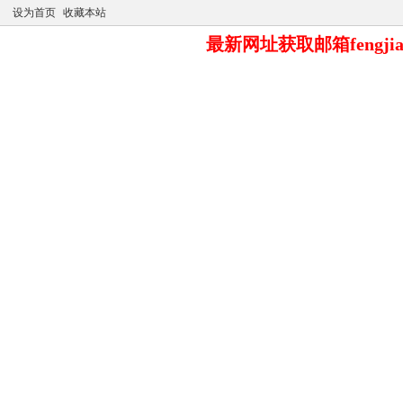
设为首页
收藏本站
最新网址获取邮箱fengjia
凤江湖论坛
推广注册
购买VIP
VIP专属资源
最新网
公告：老会员点击