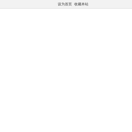
设为首页
收藏本站
凤江湖论坛
推广注册
购买VIP
公告：老