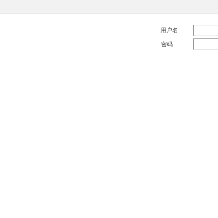
用户名
密码
VIP专属资源
最新网址
会员点击这里进站可