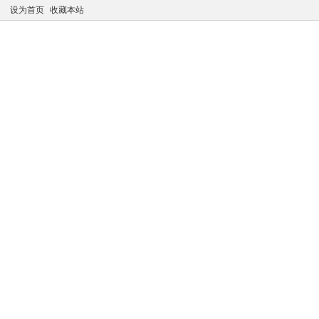
设为首页
收藏本站
凤江湖论坛
推广注册
购买VIP
VIP专属资源
最新
公告：老会员点击